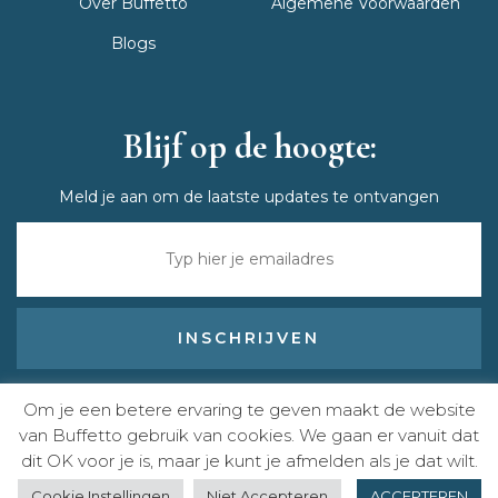
Over Buffetto
Algemene Voorwaarden
Blogs
Blijf op de hoogte:
Meld je aan om de laatste updates te ontvangen
Ontvang exclusieve horeca, catering en event tips
Om je een betere ervaring te geven maakt de website
van Buffetto gebruik van cookies. We gaan er vanuit dat
dit OK voor je is, maar je kunt je afmelden als je dat wilt.
Afspraak
Bel
Stuur een
Over
Copyright 2026
|
een we make it website
Cookie Instellingen
Niet Accepteren
ACCEPTEREN