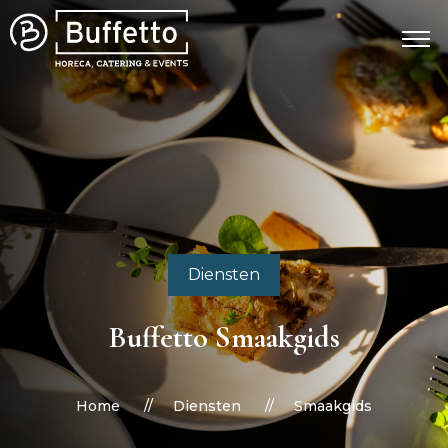
Diensten
Buffetto Smaakgids
Home
Diensten
Smaakgids