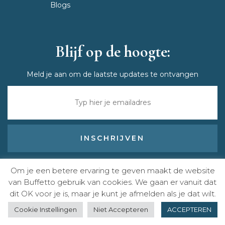
Blogs
Blijf op de hoogte:
Meld je aan om de laatste updates te ontvangen
Ontvang exclusieve horeca, catering en event tips
Om je een betere ervaring te geven maakt de website
van Buffetto gebruik van cookies. We gaan er vanuit dat
dit OK voor je is, maar je kunt je afmelden als je dat wilt.
Afspraak
Bel
Stuur een
Over
Copyright 2026
|
een we make it website
Cookie Instellingen
Niet Accepteren
ACCEPTEREN
email
maken
ons
Ons